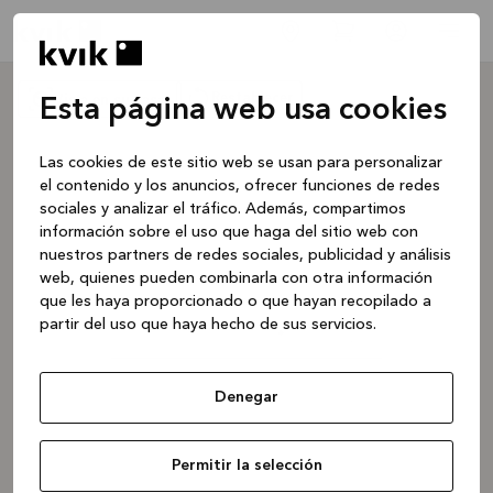
Kvik logo
Restablecer
Esta página web usa cookies
Las cookies de este sitio web se usan para personalizar
el contenido y los anuncios, ofrecer funciones de redes
sociales y analizar el tráfico. Además, compartimos
Instalación
información sobre el uso que haga del sitio web con
nuestros partners de redes sociales, publicidad y análisis
y
web, quienes pueden combinarla con otra información
Transporte
que les haya proporcionado o que hayan recopilado a
GRATIS
partir del uso que haya hecho de sus servicios.
La oferta es
válida hasta
31/08/2026
Denegar
Ver
más
Permitir la selección