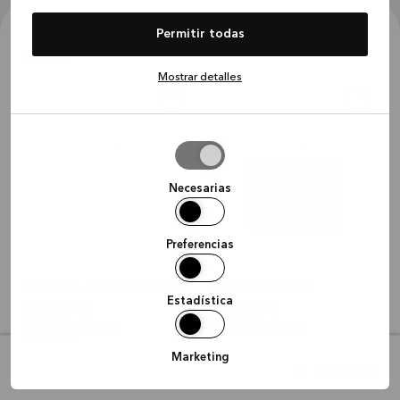
Permitir todas
Diseño
Mostrar detalles
?
?
Permitir
la
selección
Necesarias
Preferencias
BORDO arizona beige
BORDO black
Estadística
281,17 €
281,17 €
Más gastos de envío
Más gastos de envío
Marketing
Siguiente
?
?