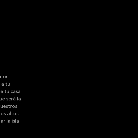
r un
 a tu
de tu casa
ue será la
uestros
ios altos
r la isla