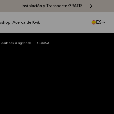
Instalación y Transporte GRATIS
ES
bshop
Acerca de Kvik
SA dark oak
3.501 €
dark oak & light oak
CORISA
CORISA
Frentes
Todo
Todo