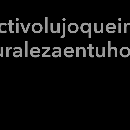
ctivo
lujo
que
i
uraleza
en
tu
ho