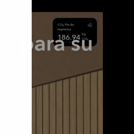
Madera Reciclada
CO₂ Pie de
imprenta
kg
115.8
186.94
Kg
CO₂
- para su