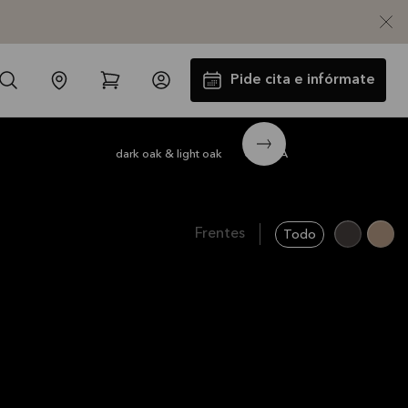
Pide cita e infórmate
CORISA light oak
2.847 €
dark oak & light oak
CORISA
Frentes
Todo
Instalación y Transporte GRATIS
La oferta es válida hasta
31/08/2026
Ver más