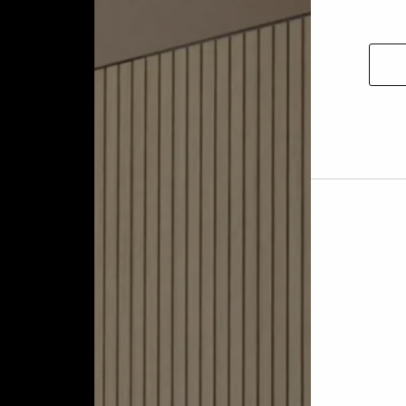
Permi
la
selec