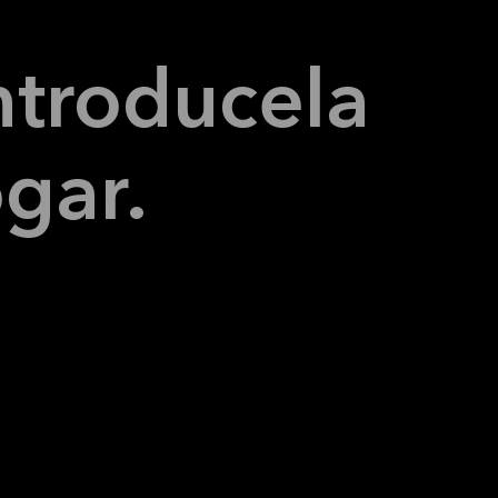
ntroduce
la
gar.