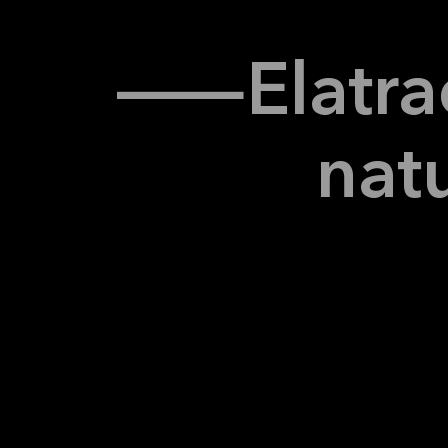
—
El
atra
nat