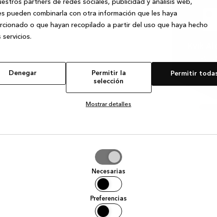
estros partners de redes sociales, publicidad y análisis web,
s pueden combinarla con otra información que les haya
cionado o que hayan recopilado a partir del uso que haya hecho
 servicios.
Kvik Al
Ver t
Denegar
Permitir la
Permitir toda
selección
Mostrar detalles
tir
Necesarias
ción
Preferencias