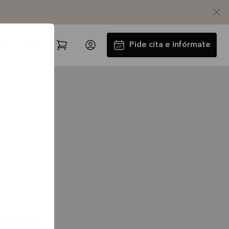
Pide cita e infórmate
Instalación y Transporte GRATIS
La oferta es válida hasta
31/08/2026
Ver más