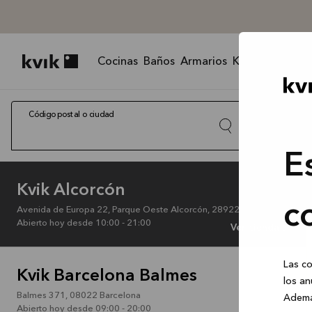
Cocinas
Baños
Armarios
Kvik Living
We
Kvik logo
Código postal o ciudad
E
Kvik Alcorcón
Pide cita e i
Obtener
c
Avenida de Europa 22, Parque Oeste Alcorcón
,
28922
Alcorcón
Abierto hoy desde 10:00 - 21:00
Ver tienda
Las co
Kvik Barcelona Balmes
los an
Balmes 371
,
08022
Barcelona
Ademá
Abierto hoy desde 09:00 - 20:00