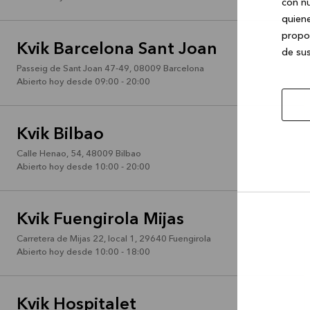
con nu
quiene
propor
Kvik Barcelona Sant Joan
de sus
Passeig de Sant Joan 47-49
,
08009
Barcelona
Abierto hoy desde 09:00 - 20:00
Kvik Bilbao
Calle Henao, 54
,
48009
Bilbao
Abierto hoy desde 10:00 - 20:00
Kvik Fuengirola Mijas
Permi
la
Carretera de Mijas 22, local 1
,
29640
Fuengirola
selec
Abierto hoy desde 10:00 - 18:00
Kvik Hospitalet