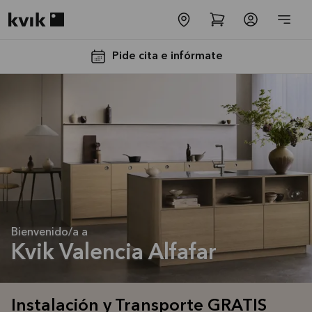
Kvik logo
Pide cita e infórmate
Instalación
y
Transporte
Bienvenido/a a
GRATIS
Kvik Valencia Alfafar
La oferta es
válida hasta
31/08/2026
Instalación y Transporte GRATIS
Ver