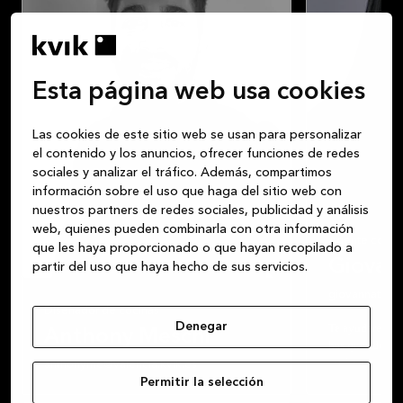
Esta página web usa cookies
Las cookies de este sitio web se usan para personalizar
el contenido y los anuncios, ofrecer funciones de redes
sociales y analizar el tráfico. Además, compartimos
información sobre el uso que haga del sitio web con
nuestros partners de redes sociales, publicidad y análisis
web, quienes pueden combinarla con otra información
Agente comer
que les haya proporcionado o que hayan recopilado a
Giovan
partir del uso que haya hecho de sus servicios.
giovannato@va
Diseñador de cocinas
Denegar
Te ayudaré a di
Anthony Meschi
has querido, do
estilo, una coc
anthonyme@valencia.kvik.es
funcionalidad i
Permitir la selección
Te acompañaré en la creación de una cocina
necesidades y c