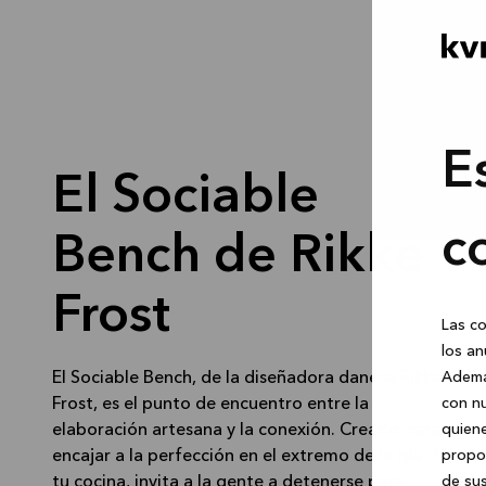
E
El Sociable
c
Bench de Rikke
Frost
Las co
los an
El Sociable Bench, de la diseñadora danesa Rikke
Ademá
Frost, es el punto de encuentro entre la
con nu
elaboración artesana y la conexión. Creado para
quiene
encajar a la perfección en el extremo de la isla de
propor
tu cocina, invita a la gente a detenerse para
de sus