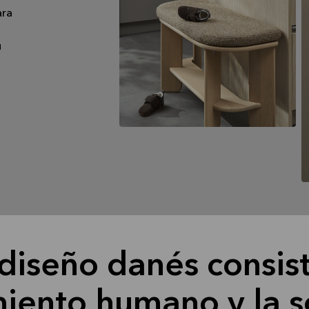
ara
u
diseño danés consist
iento humano y la s