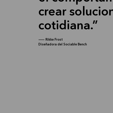
crear solucio
cotidiana.
—
Rikke Frost
Diseñadora del Sociable Bench