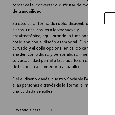
tomar café, conversar o disfrutar de momentos
de tranquilidad.
Su escultural forma de roble, disponible en tonos
claros u oscuros, es a la vez suave y
arquitectónica, equilibrando la funcionalidad
cotidiana con el diseño atemporal. El borde
curvado y el cojín opcional en cálido canela
añaden comodidad y personalidad, mientras que
su versatilidad permite trasladarlo sin esfuerzo
Permi
la
de la cocina al comedor o al pasillo.
selec
Fiel al diseño danés, nuestro Sociable Bench une
a las personas a través de la forma, el material y
una cuidada sencillez.
Llévatelo a casa