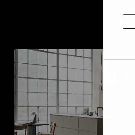
Permi
la
selec