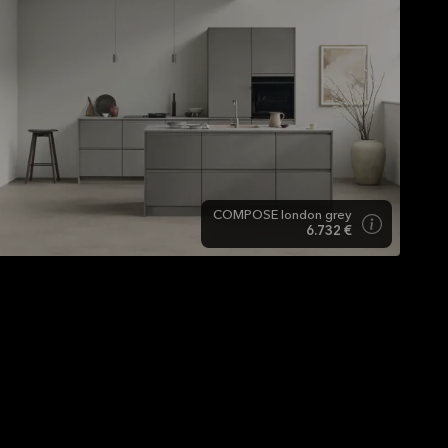
COMPOSE london grey
6.732 €
Cocina gris -- cálida actualidad.
La cocina gris es un mundo aparte, y transmite una
imagen totalmente diferente a la de una cocina
blanca o negra. Los tonos de gris pueden intensificar o
atenuar los contrastes. En una casa caracterizada por
superficies brillantes, una cocina gris aporta una
sensación de exclusividad que la distingue de todas las