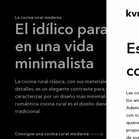
La cocina rural moderna
El idílico paraíso r
en una vida
E
minimalista
c
La cocina rural clásica, con sus materiales rústicos y d
detalles, es un elegante contraste para una vida que s
Las co
caracterizar por un diseño más minimalista.
Nuestra re
los an
romántica cocina rural es el diseño danés moderno c
Ademá
tradicional.
con nu
quiene
propor
Consigue una cocina rural moderna
de sus