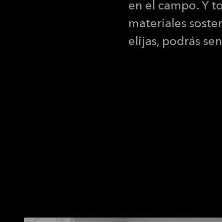
en el campo. Y t
materiales sosteni
elijas, podrás sen
Un buen diseño tiene en cuenta el gusto, la comodidad y tus necesidades.
No existe una
siempre cocin
sorprendente
referimos tanto a la estét
pequeños ayudan a marcar
que se ajustan perfectam