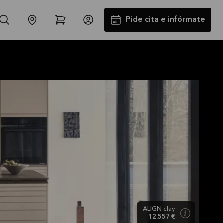
Pide cita e infórmate
Instalación y Transporte GRATIS
La oferta es válida hasta
31/08/2026
Ver más
ALIGN clay
12.557 €