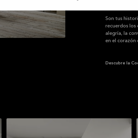
familiar, cual
Son tus histor
recuerdos los 
alegría, la co
en el corazón
Descubre la Co
spiración?