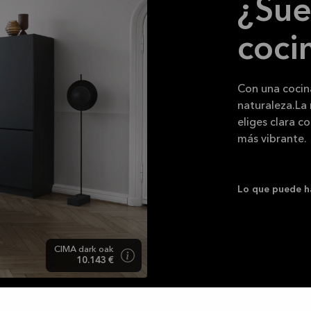
¿Sue
coci
Con una cocina
naturaleza.
La 
eliges clara c
más vibrante.
Lo que puede h
CIMA dark oak
10.143 €