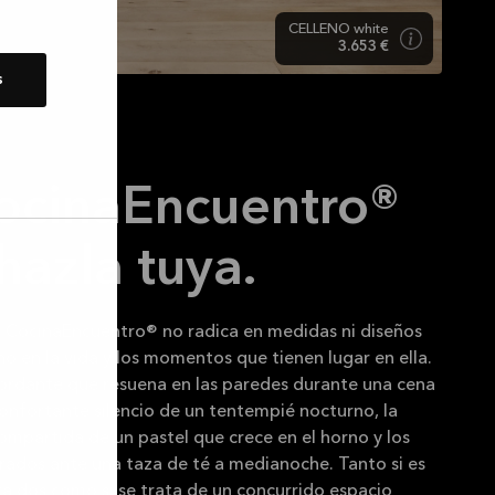
CELLENO white
3.653 €
s
ocinaEncuentro®
zla tuya.
a CocinaEncuentro® no radica en medidas ni diseños
ino en la vida y los momentos que tienen lugar en ella.
sbordante que resuena en las paredes durante una cena
econfortante silencio de un tentempié nocturno, la
ompartida de un pastel que crece en el horno y los
rados ante una taza de té a medianoche. Tanto si es
a dos como si se trata de un concurrido espacio