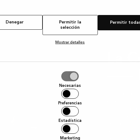
Denegar
Permitir la
Permitir toda
selección
Mostrar detalles
La C
— ha
tir
Necesarias
ción
La magia de l
específicos, s
Preferencias
Es la risa de
familiar, el r
Estadística
anticipación c
secretos susur
Marketing
una cocina par