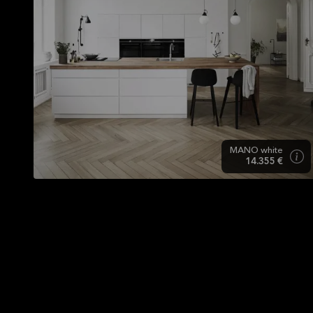
MANO white
14.355 €
Cocina blanca - luminosa,
agradable y moderna.
La cocina blanca es una de las eternas favoritas. Es un
color atemporal que se adapta a cualquier hogar y, al
mismo tiempo, contribuye a crear un espacio luminos
y acogedor. El color blanco es el telón de fondo
perfecto para experimentar con colores de contraste