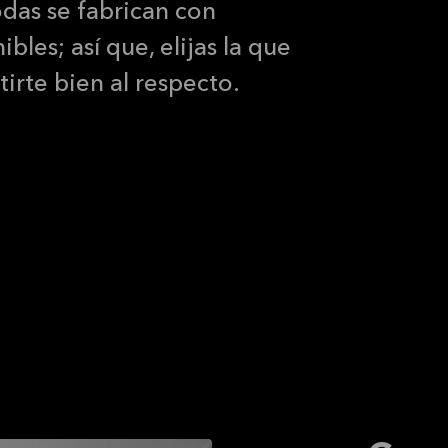
odas se fabrican con
bles; así que, elijas la que
tirte bien al respecto.
 solución estándar; nos esforzamos mucho para ofrecerte
as con un distintivo diseño danés a un precio
mente bajo. Cuando hablamos de un diseño distintivo, nos
ica como a la funcionalidad. Incluso los detalles más
 la diferencia, como los tiradores integrados de Mano,
ente a tus dedos.