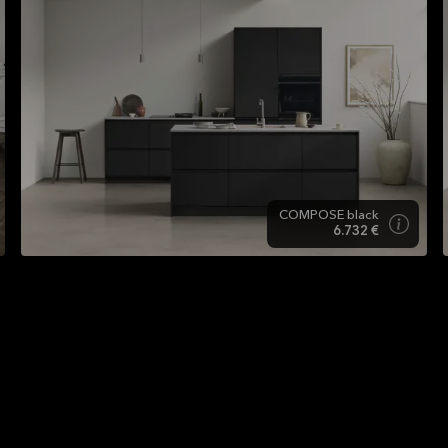
COMPOSE black
6.732 €
Cocina negra - nuevo estilo,
mismas tradiciones.
Nuestras cocinas negras son una reinterpretación de
la tradición del diseño danés y aportan calidez y un
o
toque innovador a tu decoración de una manera
estética. Si quieres una cocina que destaque entre las
demás por su imagen exclusiva, una cocina negra es la