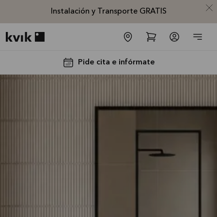
Instalación y Transporte GRATIS
Kvik logo
Pide cita e infórmate
Instalación
y
Transporte
GRATIS
La oferta es
válida hasta