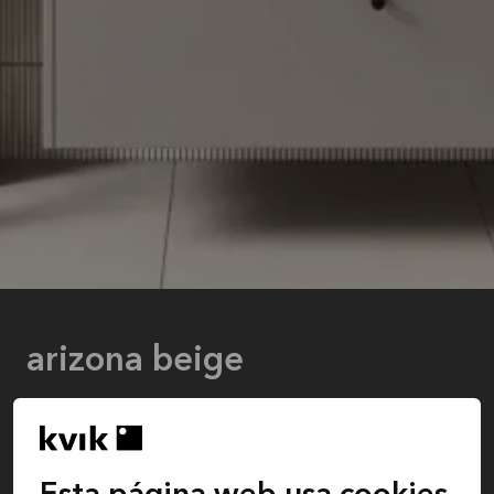
arizona beige
El P.V.P. recomendado incluye el armario bajo y el lavabo. No incluye la composición de
rincón, el espejo, el grifo, la decoración, el montaje, la entrega ni la instalación.