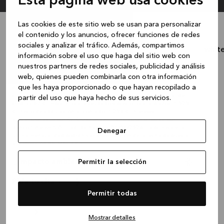
Esta página web usa cookies
Las cookies de este sitio web se usan para personalizar
el contenido y los anuncios, ofrecer funciones de redes
Desde
103 €
/ mes
sociales y analizar el tráfico. Además, compartimos
BORDO black
whit
1.236 €
Precio
Precio:
información sobre el uso que haga del sitio web con
nuestros partners de redes sociales, publicidad y análisis
Importe mínimo: 288 €. <strong>Ejemplo de financiación para un
web, quienes pueden combinarla con otra información
importe de 1.236 € en 12 meses. Comisión de formalización del 7%:
que les haya proporcionado o que hayan recopilado a
87 € a pagar en la primera cuota. Primera cuota de 190,00 €. 11
cuotas de 103,00 €. TIN 0,0% <u>TAE 7,25%</u>. Coste total del
partir del uso que haya hecho de sus servicios.
crédito: 87 €. Importe total adeudado y precio total a plazos: 1.323
€. Precio de adquisición al contado: 1.236 €. Intereses
subvencionados por KVIK.</strong> Financiación ofrecida por
Banco Cetelem S.A.U. válida hasta el 31/08/2026. La primera y la
Denegar
última mensualidad podrán variar en función de la fecha de puesta
a disposición del préstamo.
Impacto ambiental del baño
Permitir la selección
Pide tu cita
Permitir todas
Mostrar detalles