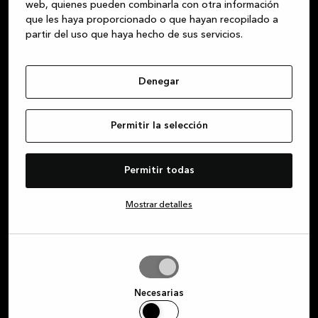
web, quienes pueden combinarla con otra información
que les haya proporcionado o que hayan recopilado a
partir del uso que haya hecho de sus servicios.
Suscríbete a nuestro boletín y
consigue ofertas exclusivas
Denegar
Suscríbete a nuestro boletín y mantente al día
Permitir la selección
de las promociones especiales y novedades que
hemos preparado para ti.
Permitir todas
Nombre de pila
Mostrar detalles
Correo electrónico
Permitir
la
selección
Necesarias
Por la presente, acepto recibir comunicaciones de