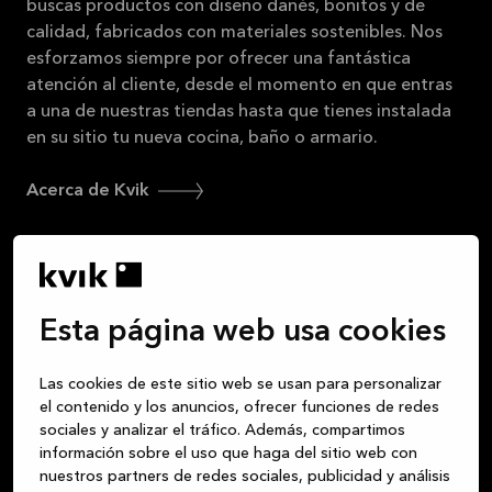
31/08/2026
buscas productos con diseño danés, bonitos y de
calidad, fabricados con materiales sostenibles. Nos
Ver
esforzamos siempre por ofrecer una fantástica
más
atención al cliente, desde el momento en que entras
a una de nuestras tiendas hasta que tienes instalada
en su sitio tu nueva cocina, baño o armario.
Acerca de Kvik
Inicia sesión en MyKvik
Esta página web usa cookies
Pide cita e infórmate
Las cookies de este sitio web se usan para personalizar
Buscar una tienda
el contenido y los anuncios, ofrecer funciones de redes
sociales y analizar el tráfico. Además, compartimos
información sobre el uso que haga del sitio web con
nuestros partners de redes sociales, publicidad y análisis