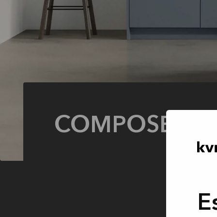
COMPOSE blu
E