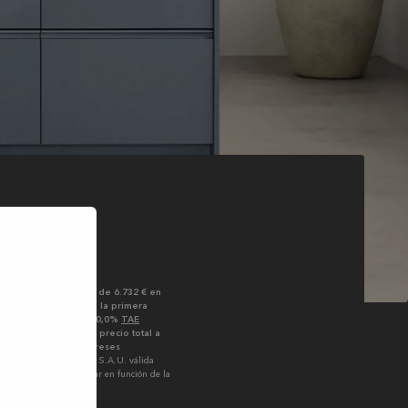
 mes
?
ción para un importe de 6.732 € en
7%: 472 € a pagar en la primera
otas de 561,00 €. TIN 0,0%
TAE
orte total adeudado y precio total a
contado: 6.732 €. Intereses
ecida por Banco Cetelem S.A.U. válida
ensualidad podrán variar en función de la