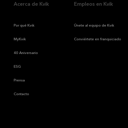
Acerca de Kvik
Empleos en Kvik
—
Por qué Kvik
—
Únete al equipo de Kvik
—
MyKvik
—
Conviértete en franquiciado
—
40 Aniversario
—
ESG
—
Prensa
—
Contacto