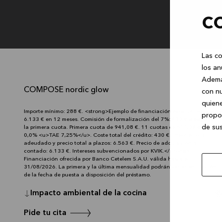
c
Las co
los an
Desde
511,08 €
/ mes
Ademá
COMPOSE nordic glow
con nu
6.133 €
Precio:
quiene
Importe mínimo: 288 €. <strong>Ejemplo de financiación para un importe de
propor
6.133 € en 12 meses. Comisión de formalización del 7%: 430 € a pagar en
de sus
la primera cuota. Primera cuota de 941,08 €. 11 cuotas de 511,08 €. TIN
0,0% <u>TAE 7,25%</u>. Coste total del crédito: 430 €. Importe total
adeudado y precio total a plazos: 6.563 €. Precio de adquisición al
contado: 6.133 €. Intereses subvencionados por KVIK.</strong>
Financiación ofrecida por Banco Cetelem S.A.U. válida hasta el
31/08/2026. La primera y la última mensualidad podrán variar en función
de la fecha de puesta a disposición del préstamo.
Impacto ambiental de la cocina
Pide tu cita