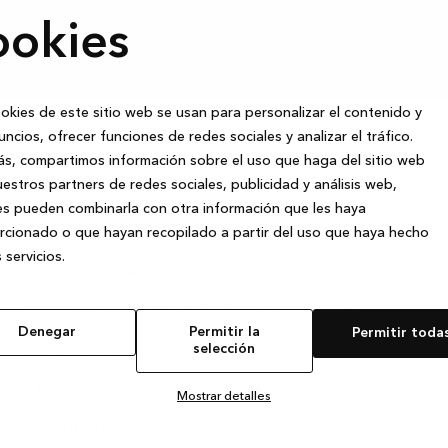
Pide tu cita
ookies
okies de este sitio web se usan para personalizar el contenido y
uncios, ofrecer funciones de redes sociales y analizar el tráfico.
Desde
511,08 €
/ mes
s, compartimos información sobre el uso que haga del sitio web
COMPOSE nordic light
estros partners de redes sociales, publicidad y análisis web,
6.133 €
Precio:
s pueden combinarla con otra información que les haya
Importe mínimo: 288 €. <strong>Ejemplo de financiación para un importe de
cionado o que hayan recopilado a partir del uso que haya hecho
6.133 € en 12 meses. Comisión de formalización del 7%: 430 € a pagar en
 servicios.
la primera cuota. Primera cuota de 941,08 €. 11 cuotas de 511,08 €. TIN
0,0% <u>TAE 7,25%</u>. Coste total del crédito: 430 €. Importe total
adeudado y precio total a plazos: 6.563 €. Precio de adquisición al
contado: 6.133 €. Intereses subvencionados por KVIK.</strong>
Financiación ofrecida por Banco Cetelem S.A.U. válida hasta el
Denegar
Permitir la
Permitir toda
31/08/2026. La primera y la última mensualidad podrán variar en función
selección
de la fecha de puesta a disposición del préstamo.
Impacto ambiental de la cocina
Mostrar detalles
Pide tu cita