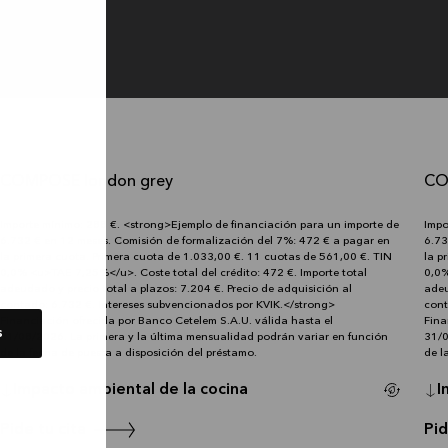
Desde
561 €
/ mes
D
COMPOSE london grey
CO
6.732 €
Precio:
Pre
Importe mínimo: 288 €. <strong>Ejemplo de financiación para un importe de
Impo
6.732 € en 12 meses. Comisión de formalización del 7%: 472 € a pagar en
6.73
la primera cuota. Primera cuota de 1.033,00 €. 11 cuotas de 561,00 €. TIN
la p
0,0% <u>TAE 7,25%</u>. Coste total del crédito: 472 €. Importe total
0,0%
adeudado y precio total a plazos: 7.204 €. Precio de adquisición al
adeu
contado: 6.732 €. Intereses subvencionados por KVIK.</strong>
cont
Financiación ofrecida por Banco Cetelem S.A.U. válida hasta el
Fina
s
31/08/2026. La primera y la última mensualidad podrán variar en función
31/0
de la fecha de puesta a disposición del préstamo.
de l
Impacto ambiental de la cocina
I
Pide tu cita
Pid