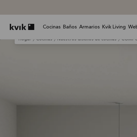
Cocinas
Baños
Armarios
Kvik Living
We
Kvik logo
Hogar
Cocinas
Nuestros diseños de cocinas
COMP