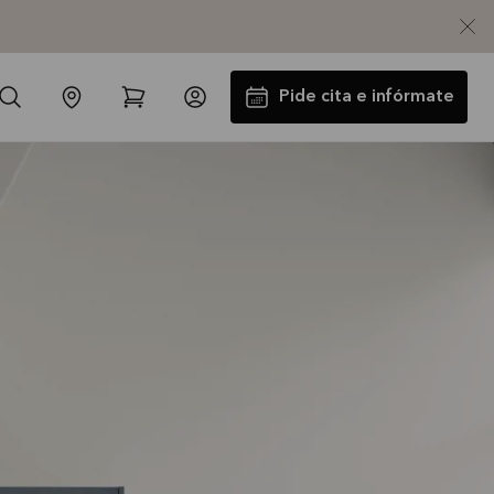
Pide cita e infórmate
Instalación y Transporte GRATIS
La oferta es válida hasta
31/08/2026
Ver más