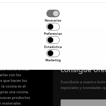
tir
Necesarias
ción
Preferencias
Estadística
Suscríbete a 
Marketing
consigue ofer
ble como la vida
arlas con los
s que hacen los
Suscríbete a nuestro bole
 la cocina es el
especiales y novedades q
pras una cocina,
 buscas productos
n materiales