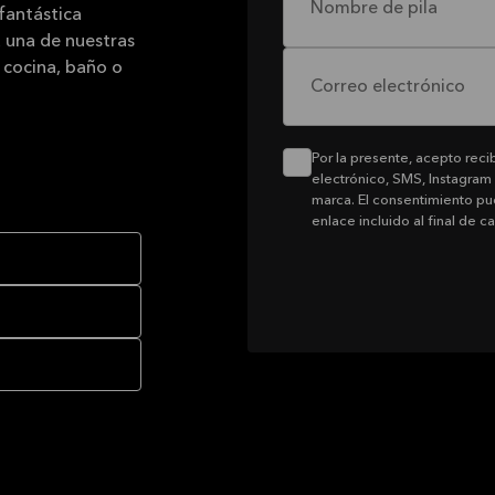
Nombre de pila
fantástica
a una de nuestras
a cocina, baño o
Correo electrónico
Por la presente, acepto rec
electrónico, SMS, Instagram
marca. El consentimiento pu
enlace incluido al final de c