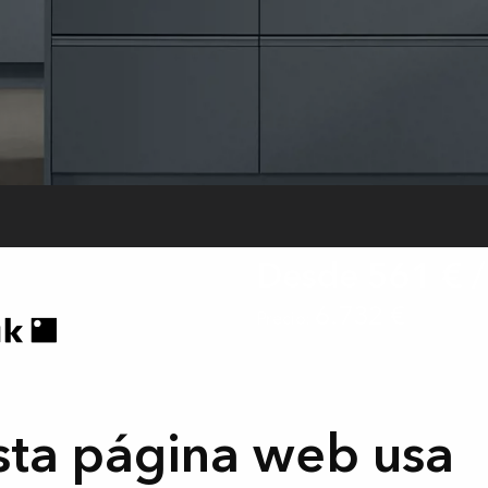
e
Desde
561 €
/
6.732 €
Precio:
Importe mínimo: 288 €.
Ejemplo de financia
12 meses. Comisión de formalización del 
cuota. Primera cuota de 1.033,00 €. 11 cu
7,25%
. Coste total del crédito: 472 €. Imp
plazos: 7.204 €. Precio de adquisición al 
subvencionados por KVIK.
Financiación ofr
sta página web usa
hasta el 31/08/2026. La primera y la última m
fecha de puesta a disposición del préstamo.