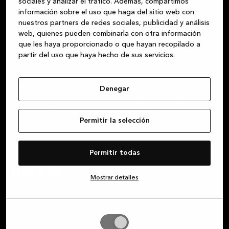
sociales y analizar el tráfico. Además, compartimos
En Kvik encontrarás soluciones de fregaderos de
información sobre el uso que haga del sitio web con
acero inoxidable que combinan funcionalidad y
nuestros partners de redes sociales, publicidad y análisis
diseño elegante, perfectas tanto para cocinas
web, quienes pueden combinarla con otra información
modernas como clásicas.
que les haya proporcionado o que hayan recopilado a
partir del uso que haya hecho de sus servicios.
Aquí tienes el paquete completo. Proteges tu
encimera con la bandeja de lavado, que también
puedes usar para las verduras que has limpiado en el
Denegar
fregadero pequeño o para los platos del fregadero
grande. ¿Quién ha dicho «multitarea»?
Permitir la selección
Permitir todas
Mostrar detalles
Creemos que comprar una cocina debe ser tan
agradable como la vida que vives en ella. Las cenas
que preparas, las largas charlas con los amigos
Permitir