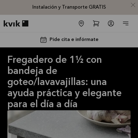
Instalación y Transporte GRATIS
Kvik logo
Pide cita e infórmate
Fregadero de 1½ con
bandeja de
goteo/lavavajillas: una
ayuda práctica y elegante
Instalación
para el día a día
y
Transporte
GRATIS
La oferta es
válida hasta