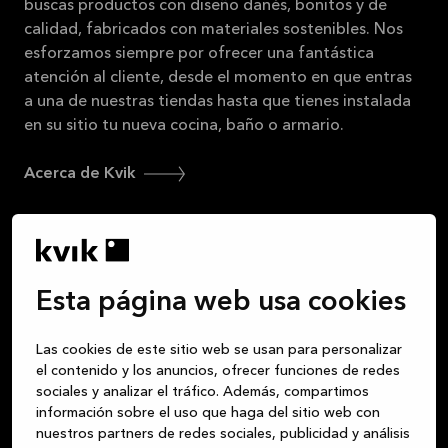
31/08/2026
buscas productos con diseño danés, bonitos y de
calidad, fabricados con materiales sostenibles. Nos
Ver
esforzamos siempre por ofrecer una fantástica
más
atención al cliente, desde el momento en que entras
a una de nuestras tiendas hasta que tienes instalada
en su sitio tu nueva cocina, baño o armario.
Acerca de Kvik
Inicia sesión en MyKvik
Esta página web usa cookies
Pide cita e infórmate
Las cookies de este sitio web se usan para personalizar
Buscar una tienda
el contenido y los anuncios, ofrecer funciones de redes
sociales y analizar el tráfico. Además, compartimos
información sobre el uso que haga del sitio web con
nuestros partners de redes sociales, publicidad y análisis