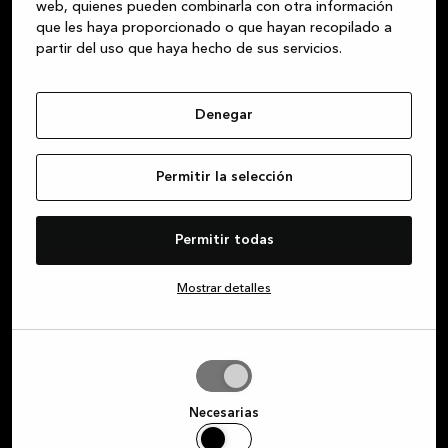
web, quienes pueden combinarla con otra información
que les haya proporcionado o que hayan recopilado a
partir del uso que haya hecho de sus servicios.
Suscríbete a nuestro boletín y
consigue ofertas exclusivas
Denegar
Suscríbete a nuestro boletín y mantente al día
Permitir la selección
de las promociones especiales y novedades que
hemos preparado para ti.
Permitir todas
Nombre de pila
Mostrar detalles
Correo electrónico
Permitir
la
selección
Necesarias
Por la presente, acepto recibir comunicaciones de