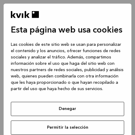
Esta página web usa cookies
Las cookies de este sitio web se usan para personalizar
el contenido y los anuncios, ofrecer funciones de redes
sociales y analizar el tráfico. Además, compartimos
información sobre el uso que haga del sitio web con
nuestros partners de redes sociales, publicidad y análisis
web, quienes pueden combinarla con otra información
que les haya proporcionado o que hayan recopilado a
partir del uso que haya hecho de sus servicios.
Denegar
Application error: a client-side exception has occurred
while
Permitir la selección
loading
www.kvik.es
(see the browser console for more