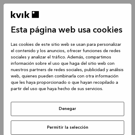
Esta página web usa cookies
Las cookies de este sitio web se usan para personalizar
el contenido y los anuncios, ofrecer funciones de redes
sociales y analizar el tráfico. Además, compartimos
información sobre el uso que haga del sitio web con
nuestros partners de redes sociales, publicidad y análisis
web, quienes pueden combinarla con otra información
que les haya proporcionado o que hayan recopilado a
partir del uso que haya hecho de sus servicios.
Denegar
Application error: a client-side exception has occurred
while
Permitir la selección
loading
www.kvik.es
(see the browser console for more