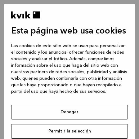
Esta página web usa cookies
Las cookies de este sitio web se usan para personalizar
el contenido y los anuncios, ofrecer funciones de redes
sociales y analizar el tráfico. Además, compartimos
información sobre el uso que haga del sitio web con
nuestros partners de redes sociales, publicidad y análisis
web, quienes pueden combinarla con otra información
que les haya proporcionado o que hayan recopilado a
partir del uso que haya hecho de sus servicios.
Denegar
Application error: a client-side exception has occurred
while
Permitir la selección
loading
www.kvik.es
(see the browser console for more