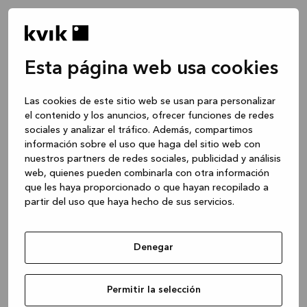
Esta página web usa cookies
Las cookies de este sitio web se usan para personalizar
el contenido y los anuncios, ofrecer funciones de redes
sociales y analizar el tráfico. Además, compartimos
información sobre el uso que haga del sitio web con
nuestros partners de redes sociales, publicidad y análisis
web, quienes pueden combinarla con otra información
que les haya proporcionado o que hayan recopilado a
partir del uso que haya hecho de sus servicios.
Denegar
Application error: a client-side exception has occurred
while
Permitir la selección
loading
www.kvik.es
(see the browser console for more