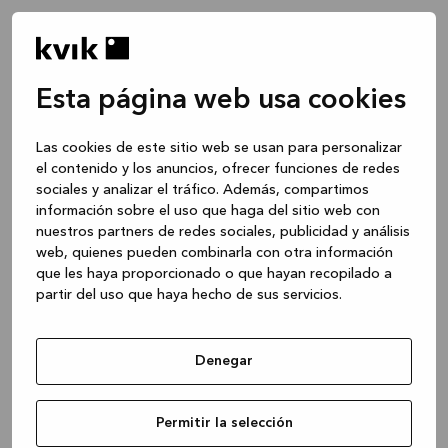
Esta página web usa cookies
Las cookies de este sitio web se usan para personalizar
el contenido y los anuncios, ofrecer funciones de redes
sociales y analizar el tráfico. Además, compartimos
información sobre el uso que haga del sitio web con
nuestros partners de redes sociales, publicidad y análisis
web, quienes pueden combinarla con otra información
que les haya proporcionado o que hayan recopilado a
partir del uso que haya hecho de sus servicios.
Denegar
Application error: a client-side exception has occurred
while
Permitir la selección
loading
www.kvik.es
(see the browser console for more