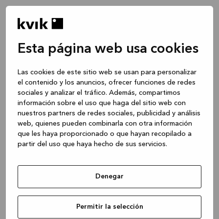
Esta página web usa cookies
Las cookies de este sitio web se usan para personalizar
el contenido y los anuncios, ofrecer funciones de redes
sociales y analizar el tráfico. Además, compartimos
información sobre el uso que haga del sitio web con
nuestros partners de redes sociales, publicidad y análisis
web, quienes pueden combinarla con otra información
que les haya proporcionado o que hayan recopilado a
partir del uso que haya hecho de sus servicios.
Denegar
Application error: a client-side exception has occurred
while
Permitir la selección
loading
www.kvik.es
(see the browser console for more