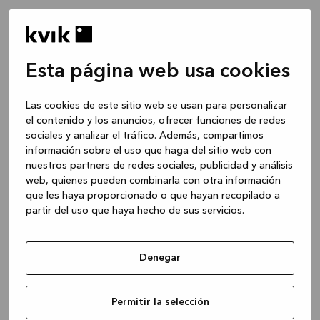
Esta página web usa cookies
Las cookies de este sitio web se usan para personalizar
el contenido y los anuncios, ofrecer funciones de redes
sociales y analizar el tráfico. Además, compartimos
información sobre el uso que haga del sitio web con
nuestros partners de redes sociales, publicidad y análisis
web, quienes pueden combinarla con otra información
que les haya proporcionado o que hayan recopilado a
partir del uso que haya hecho de sus servicios.
Denegar
Application error: a client-side exception has occurred
while
Permitir la selección
loading
www.kvik.es
(see the browser console for more