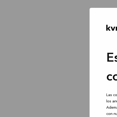
E
c
Las co
los an
Ademá
con nu