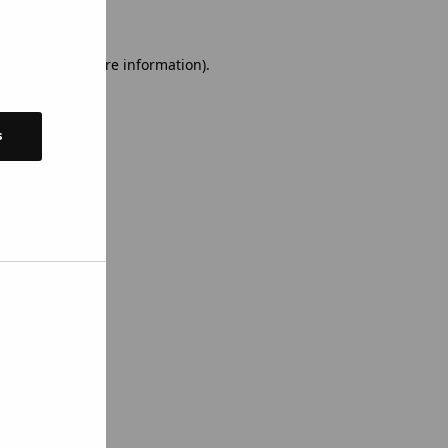
 console for more information)
.
s