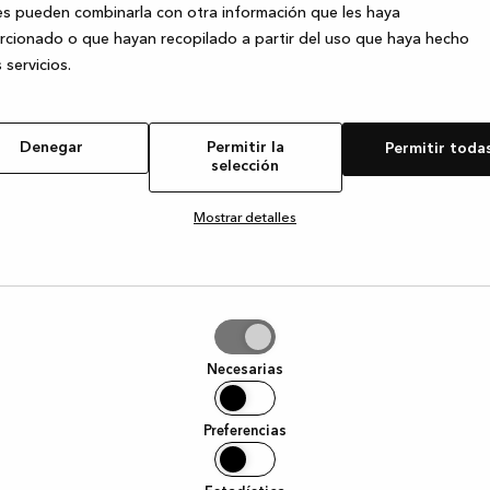
s pueden combinarla con otra información que les haya
cionado o que hayan recopilado a partir del uso que haya hecho
 servicios.
e exception has occurred
while loading
www.kvik.es
(see the browser
Denegar
Permitir la
Permitir toda
selección
Mostrar detalles
tir
Necesarias
ción
Preferencias