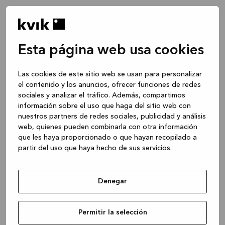
Esta página web usa cookies
Las cookies de este sitio web se usan para personalizar
el contenido y los anuncios, ofrecer funciones de redes
sociales y analizar el tráfico. Además, compartimos
información sobre el uso que haga del sitio web con
nuestros partners de redes sociales, publicidad y análisis
web, quienes pueden combinarla con otra información
que les haya proporcionado o que hayan recopilado a
partir del uso que haya hecho de sus servicios.
Denegar
Application error: a client-side exception has occurred
while
Permitir la selección
loading
www.kvik.es
(see the browser console for more