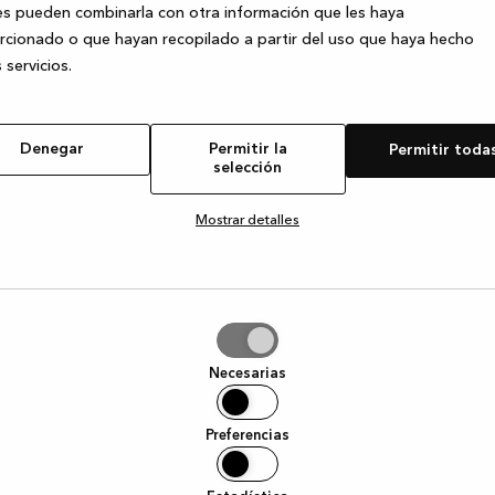
s pueden combinarla con otra información que les haya
cionado o que hayan recopilado a partir del uso que haya hecho
 servicios.
e exception has occurred
while loading
www.kvik.es
(see the browser
Denegar
Permitir la
Permitir toda
selección
Mostrar detalles
tir
Necesarias
ción
Preferencias