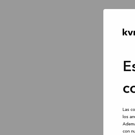
E
c
Las co
los an
Ademá
con nu