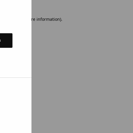
 console for more information)
.
s