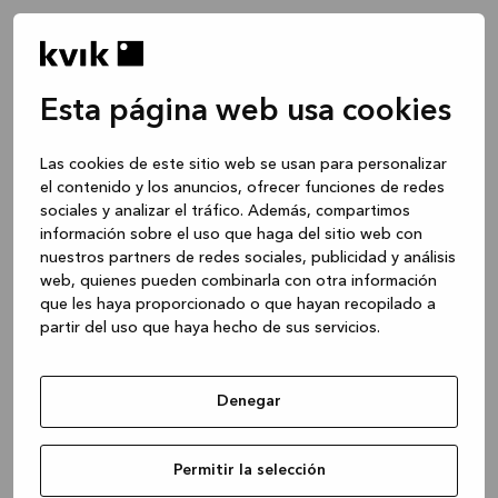
Esta página web usa cookies
Las cookies de este sitio web se usan para personalizar
el contenido y los anuncios, ofrecer funciones de redes
sociales y analizar el tráfico. Además, compartimos
información sobre el uso que haga del sitio web con
nuestros partners de redes sociales, publicidad y análisis
web, quienes pueden combinarla con otra información
que les haya proporcionado o que hayan recopilado a
partir del uso que haya hecho de sus servicios.
Denegar
Application error: a client-side exception has occurred
while
Permitir la selección
loading
www.kvik.es
(see the browser console for more