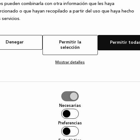
s pueden combinarla con otra información que les haya
cionado o que hayan recopilado a partir del uso que haya hecho
 servicios.
e exception has occurred
while loading
www.kvik.es
(see the browser
Denegar
Permitir la
Permitir toda
selección
Mostrar detalles
tir
Necesarias
ción
Preferencias