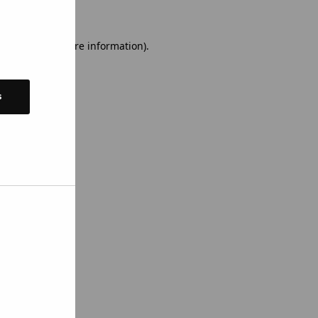
 console for more information)
.
s