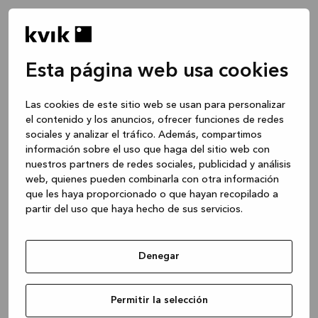
Esta página web usa cookies
Las cookies de este sitio web se usan para personalizar
el contenido y los anuncios, ofrecer funciones de redes
sociales y analizar el tráfico. Además, compartimos
información sobre el uso que haga del sitio web con
nuestros partners de redes sociales, publicidad y análisis
web, quienes pueden combinarla con otra información
que les haya proporcionado o que hayan recopilado a
partir del uso que haya hecho de sus servicios.
Denegar
Application error: a client-side exception has occurred
while
Permitir la selección
loading
www.kvik.es
(see the browser console for more