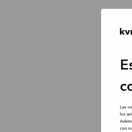
E
c
Las co
los an
Ademá
con nu