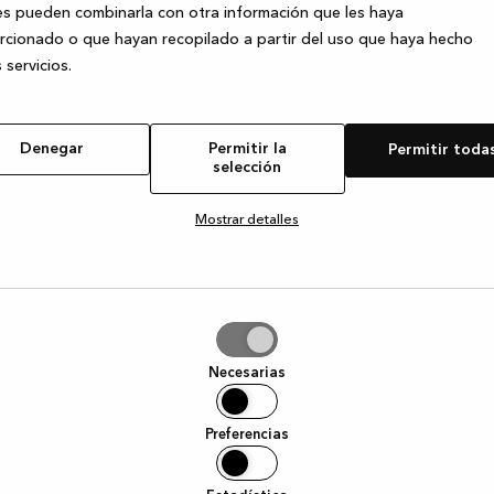
s pueden combinarla con otra información que les haya
cionado o que hayan recopilado a partir del uso que haya hecho
 servicios.
e exception has occurred
while loading
www.kvik.es
(see the browser
Denegar
Permitir la
Permitir toda
selección
Mostrar detalles
tir
Necesarias
ción
Preferencias