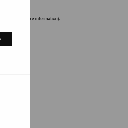
 console for more information)
.
s