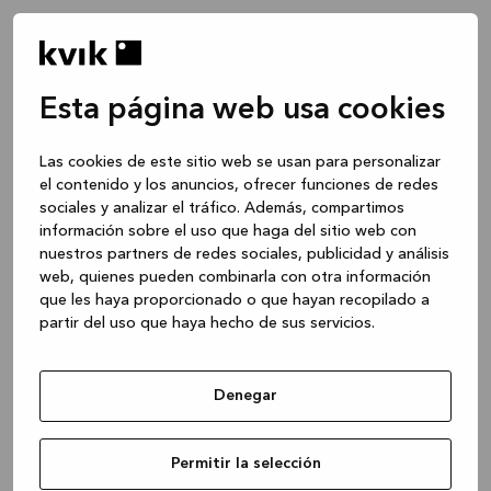
Esta página web usa cookies
Las cookies de este sitio web se usan para personalizar
el contenido y los anuncios, ofrecer funciones de redes
sociales y analizar el tráfico. Además, compartimos
información sobre el uso que haga del sitio web con
nuestros partners de redes sociales, publicidad y análisis
web, quienes pueden combinarla con otra información
que les haya proporcionado o que hayan recopilado a
partir del uso que haya hecho de sus servicios.
Denegar
Application error: a client-side exception has occurred
while
Permitir la selección
loading
www.kvik.es
(see the browser console for more