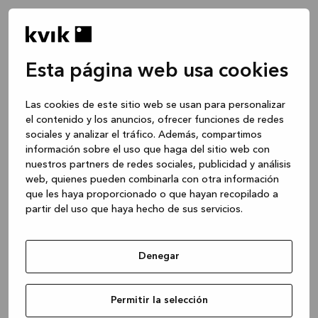
Esta página web usa cookies
Las cookies de este sitio web se usan para personalizar
el contenido y los anuncios, ofrecer funciones de redes
sociales y analizar el tráfico. Además, compartimos
información sobre el uso que haga del sitio web con
nuestros partners de redes sociales, publicidad y análisis
web, quienes pueden combinarla con otra información
que les haya proporcionado o que hayan recopilado a
partir del uso que haya hecho de sus servicios.
Denegar
Application error: a client-side exception has occurred
while
Permitir la selección
loading
www.kvik.es
(see the browser console for more