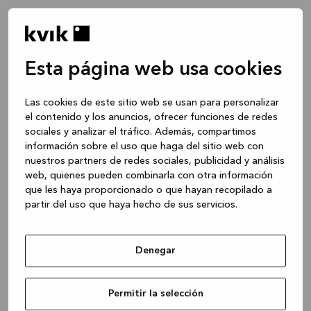
Esta página web usa cookies
Las cookies de este sitio web se usan para personalizar
el contenido y los anuncios, ofrecer funciones de redes
sociales y analizar el tráfico. Además, compartimos
información sobre el uso que haga del sitio web con
nuestros partners de redes sociales, publicidad y análisis
web, quienes pueden combinarla con otra información
que les haya proporcionado o que hayan recopilado a
partir del uso que haya hecho de sus servicios.
Denegar
Application error: a client-side exception has occurred
while
Permitir la selección
loading
www.kvik.es
(see the browser console for more