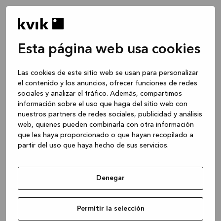
Esta página web usa cookies
Las cookies de este sitio web se usan para personalizar
el contenido y los anuncios, ofrecer funciones de redes
sociales y analizar el tráfico. Además, compartimos
información sobre el uso que haga del sitio web con
nuestros partners de redes sociales, publicidad y análisis
web, quienes pueden combinarla con otra información
que les haya proporcionado o que hayan recopilado a
partir del uso que haya hecho de sus servicios.
Denegar
Application error: a client-side exception has occurred
while
Permitir la selección
loading
www.kvik.es
(see the browser console for more