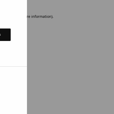
 console for more information)
.
s