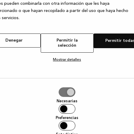
s pueden combinarla con otra información que les haya
cionado o que hayan recopilado a partir del uso que haya hecho
 servicios.
e exception has occurred
while loading
www.kvik.es
(see the browser
Denegar
Permitir la
Permitir toda
selección
Mostrar detalles
tir
Necesarias
ción
Preferencias