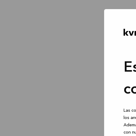
E
c
Las co
los an
Ademá
con nu