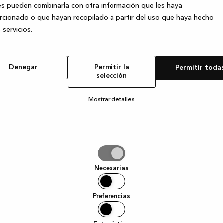
s pueden combinarla con otra información que les haya
cionado o que hayan recopilado a partir del uso que haya hecho
 servicios.
e exception has occurred
while loading
www.kvik.es
(see the browser
Denegar
Permitir la
Permitir toda
selección
Mostrar detalles
tir
Necesarias
ción
Preferencias