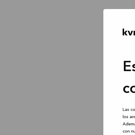
E
c
Las co
los an
Ademá
con nu