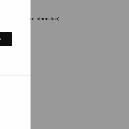
 console for more information)
.
s