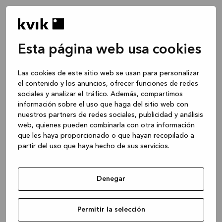
Esta página web usa cookies
Las cookies de este sitio web se usan para personalizar
el contenido y los anuncios, ofrecer funciones de redes
sociales y analizar el tráfico. Además, compartimos
información sobre el uso que haga del sitio web con
nuestros partners de redes sociales, publicidad y análisis
web, quienes pueden combinarla con otra información
que les haya proporcionado o que hayan recopilado a
partir del uso que haya hecho de sus servicios.
Denegar
Application error: a client-side exception has occurred
while
Permitir la selección
loading
www.kvik.es
(see the browser console for more