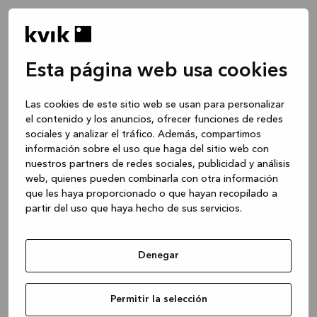
Esta página web usa cookies
Las cookies de este sitio web se usan para personalizar
el contenido y los anuncios, ofrecer funciones de redes
sociales y analizar el tráfico. Además, compartimos
información sobre el uso que haga del sitio web con
nuestros partners de redes sociales, publicidad y análisis
web, quienes pueden combinarla con otra información
que les haya proporcionado o que hayan recopilado a
partir del uso que haya hecho de sus servicios.
Denegar
Application error: a client-side exception has occurred
while
Permitir la selección
loading
www.kvik.es
(see the browser console for more