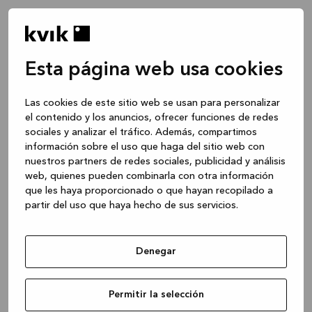
Esta página web usa cookies
Las cookies de este sitio web se usan para personalizar
el contenido y los anuncios, ofrecer funciones de redes
sociales y analizar el tráfico. Además, compartimos
información sobre el uso que haga del sitio web con
nuestros partners de redes sociales, publicidad y análisis
web, quienes pueden combinarla con otra información
que les haya proporcionado o que hayan recopilado a
partir del uso que haya hecho de sus servicios.
Denegar
Application error: a client-side exception has occurred
while
Permitir la selección
loading
www.kvik.es
(see the browser console for more