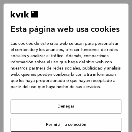
Esta página web usa cookies
Las cookies de este sitio web se usan para personalizar
el contenido y los anuncios, ofrecer funciones de redes
sociales y analizar el tráfico. Además, compartimos
información sobre el uso que haga del sitio web con
nuestros partners de redes sociales, publicidad y análisis
web, quienes pueden combinarla con otra información
que les haya proporcionado o que hayan recopilado a
partir del uso que haya hecho de sus servicios.
Denegar
Application error: a client-side exception has occurred
while
Permitir la selección
loading
www.kvik.es
(see the browser console for more