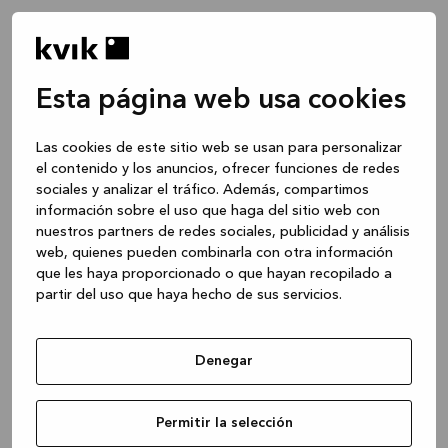
Esta página web usa cookies
Las cookies de este sitio web se usan para personalizar
el contenido y los anuncios, ofrecer funciones de redes
sociales y analizar el tráfico. Además, compartimos
información sobre el uso que haga del sitio web con
nuestros partners de redes sociales, publicidad y análisis
web, quienes pueden combinarla con otra información
que les haya proporcionado o que hayan recopilado a
partir del uso que haya hecho de sus servicios.
Denegar
Application error: a client-side exception has occurred
while
Permitir la selección
loading
www.kvik.es
(see the browser console for more