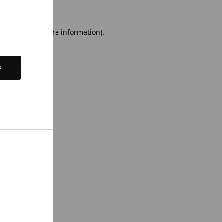
 console for more information)
.
s