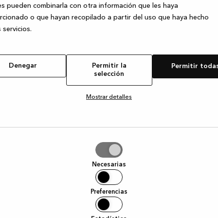
s pueden combinarla con otra información que les haya
cionado o que hayan recopilado a partir del uso que haya hecho
 servicios.
e exception has occurred
while loading
www.kvik.es
(see the browser
Denegar
Permitir la
Permitir toda
selección
Mostrar detalles
tir
Necesarias
ción
Preferencias