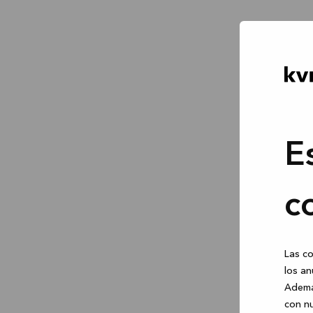
E
c
Las co
los an
Ademá
con nu