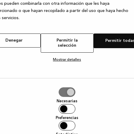
s pueden combinarla con otra información que les haya
cionado o que hayan recopilado a partir del uso que haya hecho
 servicios.
e exception has occurred
while loading
www.kvik.es
(see the browser
Denegar
Permitir la
Permitir toda
selección
Mostrar detalles
tir
Necesarias
ción
Preferencias