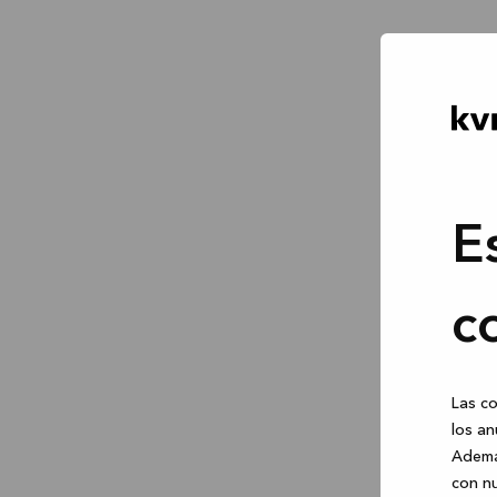
E
c
Las co
los an
Ademá
con nu