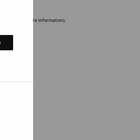
 console for more information)
.
s