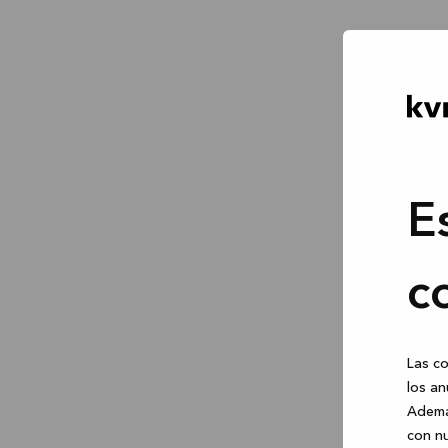
E
c
Las co
los an
Ademá
con nu