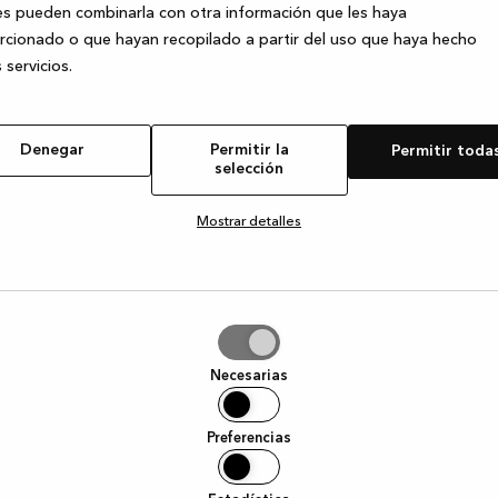
s pueden combinarla con otra información que les haya
cionado o que hayan recopilado a partir del uso que haya hecho
 servicios.
e exception has occurred
while loading
www.kvik.es
(see the browser
Denegar
Permitir la
Permitir toda
selección
Mostrar detalles
tir
Necesarias
ción
Preferencias