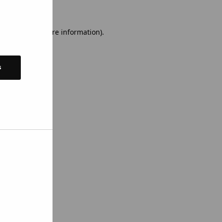
 console for more information)
.
s