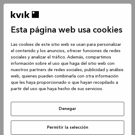
Esta página web usa cookies
Las cookies de este sitio web se usan para personalizar
el contenido y los anuncios, ofrecer funciones de redes
sociales y analizar el tráfico. Además, compartimos
información sobre el uso que haga del sitio web con
nuestros partners de redes sociales, publicidad y análisis
web, quienes pueden combinarla con otra información
que les haya proporcionado o que hayan recopilado a
partir del uso que haya hecho de sus servicios.
Denegar
Application error: a client-side exception has occurred
while
Permitir la selección
loading
www.kvik.es
(see the browser console for more