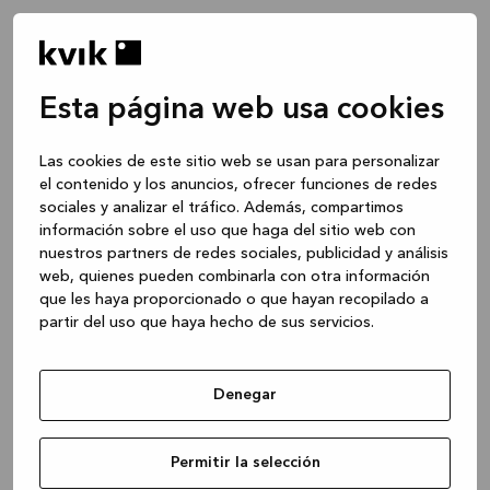
Esta página web usa cookies
Las cookies de este sitio web se usan para personalizar
el contenido y los anuncios, ofrecer funciones de redes
sociales y analizar el tráfico. Además, compartimos
información sobre el uso que haga del sitio web con
nuestros partners de redes sociales, publicidad y análisis
web, quienes pueden combinarla con otra información
que les haya proporcionado o que hayan recopilado a
partir del uso que haya hecho de sus servicios.
Denegar
Application error: a client-side exception has occurred
while
Permitir la selección
loading
www.kvik.es
(see the browser console for more