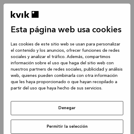
Esta página web usa cookies
Las cookies de este sitio web se usan para personalizar
el contenido y los anuncios, ofrecer funciones de redes
sociales y analizar el tráfico. Además, compartimos
información sobre el uso que haga del sitio web con
nuestros partners de redes sociales, publicidad y análisis
web, quienes pueden combinarla con otra información
que les haya proporcionado o que hayan recopilado a
partir del uso que haya hecho de sus servicios.
Denegar
Application error: a client-side exception has occurred
while
Permitir la selección
loading
www.kvik.es
(see the browser console for more