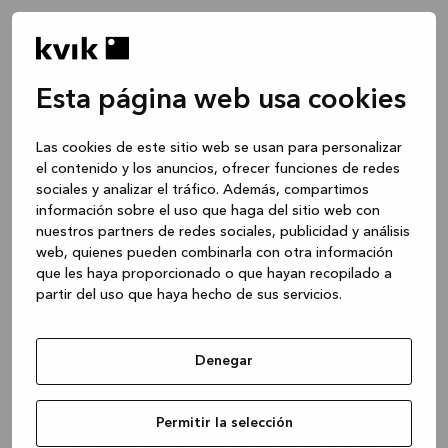
Esta página web usa cookies
Las cookies de este sitio web se usan para personalizar
el contenido y los anuncios, ofrecer funciones de redes
sociales y analizar el tráfico. Además, compartimos
información sobre el uso que haga del sitio web con
nuestros partners de redes sociales, publicidad y análisis
web, quienes pueden combinarla con otra información
que les haya proporcionado o que hayan recopilado a
partir del uso que haya hecho de sus servicios.
Denegar
Application error: a client-side exception has occurred
while
Permitir la selección
loading
www.kvik.es
(see the browser console for more