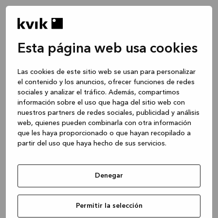
Esta página web usa cookies
Las cookies de este sitio web se usan para personalizar
el contenido y los anuncios, ofrecer funciones de redes
sociales y analizar el tráfico. Además, compartimos
información sobre el uso que haga del sitio web con
nuestros partners de redes sociales, publicidad y análisis
web, quienes pueden combinarla con otra información
que les haya proporcionado o que hayan recopilado a
partir del uso que haya hecho de sus servicios.
Denegar
Application error: a client-side exception has occurred
while
Permitir la selección
loading
www.kvik.es
(see the browser console for more