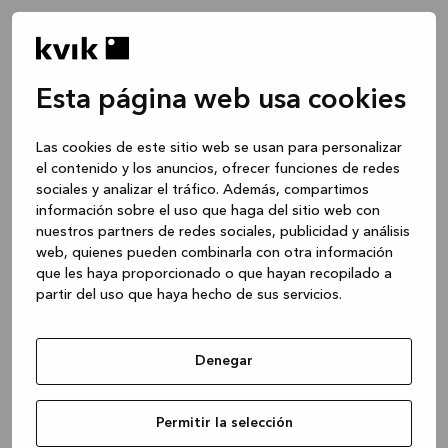
Esta página web usa cookies
Las cookies de este sitio web se usan para personalizar
el contenido y los anuncios, ofrecer funciones de redes
sociales y analizar el tráfico. Además, compartimos
información sobre el uso que haga del sitio web con
nuestros partners de redes sociales, publicidad y análisis
web, quienes pueden combinarla con otra información
que les haya proporcionado o que hayan recopilado a
partir del uso que haya hecho de sus servicios.
Denegar
Application error: a client-side exception has occurred
while
Permitir la selección
loading
www.kvik.es
(see the browser console for more