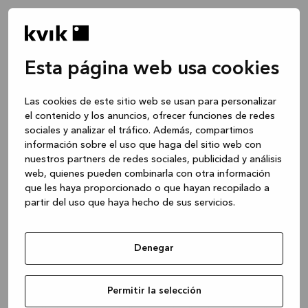
Esta página web usa cookies
Las cookies de este sitio web se usan para personalizar
el contenido y los anuncios, ofrecer funciones de redes
sociales y analizar el tráfico. Además, compartimos
información sobre el uso que haga del sitio web con
nuestros partners de redes sociales, publicidad y análisis
web, quienes pueden combinarla con otra información
que les haya proporcionado o que hayan recopilado a
partir del uso que haya hecho de sus servicios.
Denegar
Application error: a client-side exception has occurred
while
Permitir la selección
loading
www.kvik.es
(see the browser console for more