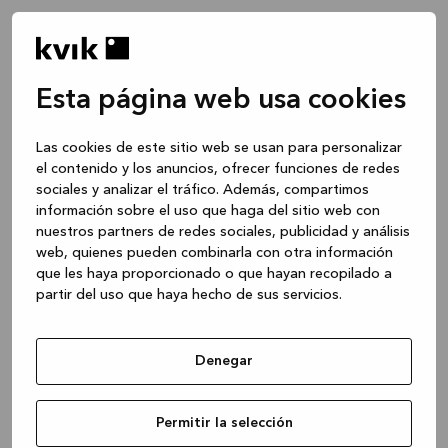
Esta página web usa cookies
Las cookies de este sitio web se usan para personalizar
el contenido y los anuncios, ofrecer funciones de redes
sociales y analizar el tráfico. Además, compartimos
información sobre el uso que haga del sitio web con
nuestros partners de redes sociales, publicidad y análisis
web, quienes pueden combinarla con otra información
que les haya proporcionado o que hayan recopilado a
partir del uso que haya hecho de sus servicios.
Denegar
Application error: a client-side exception has occurred
while
Permitir la selección
loading
www.kvik.es
(see the browser console for more