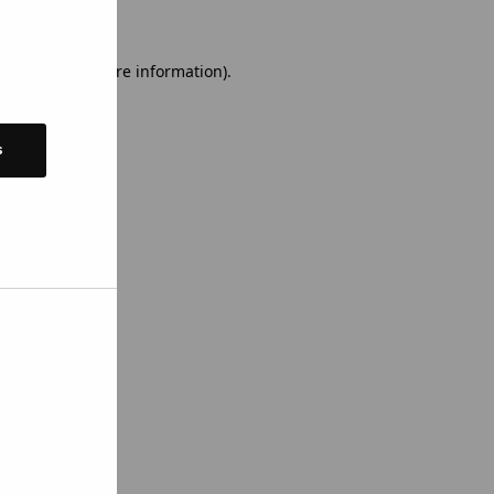
 console for more information)
.
s