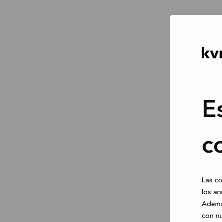
E
c
Las co
los an
Ademá
con nu