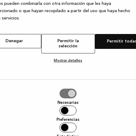
s pueden combinarla con otra información que les haya
cionado o que hayan recopilado a partir del uso que haya hecho
 servicios.
e exception has occurred
while loading
www.kvik.es
(see the browser
Denegar
Permitir la
Permitir toda
selección
Mostrar detalles
tir
Necesarias
ción
Preferencias