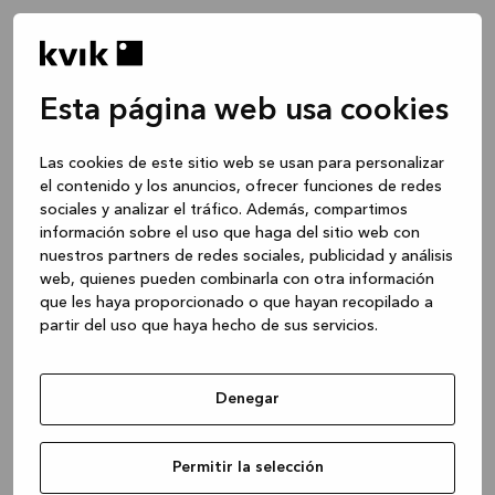
Esta página web usa cookies
Las cookies de este sitio web se usan para personalizar
el contenido y los anuncios, ofrecer funciones de redes
sociales y analizar el tráfico. Además, compartimos
información sobre el uso que haga del sitio web con
nuestros partners de redes sociales, publicidad y análisis
web, quienes pueden combinarla con otra información
que les haya proporcionado o que hayan recopilado a
partir del uso que haya hecho de sus servicios.
Denegar
Application error: a client-side exception has occurred
while
Permitir la selección
loading
www.kvik.es
(see the browser console for more