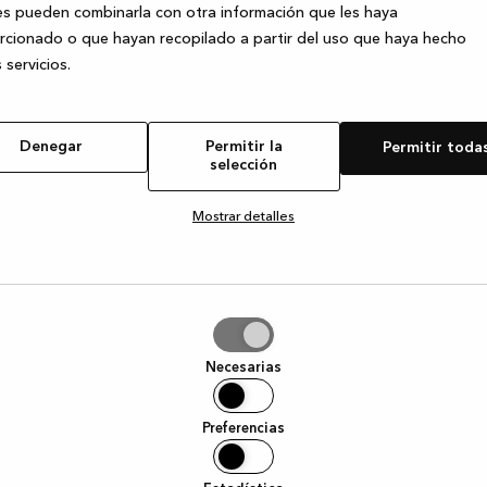
s pueden combinarla con otra información que les haya
cionado o que hayan recopilado a partir del uso que haya hecho
 servicios.
e exception has occurred
while loading
www.kvik.es
(see the browser
Denegar
Permitir la
Permitir toda
selección
Mostrar detalles
tir
Necesarias
ción
Preferencias