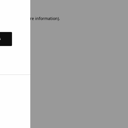
 console for more information)
.
s