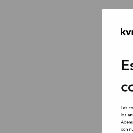
E
c
Las co
los an
Ademá
con nu